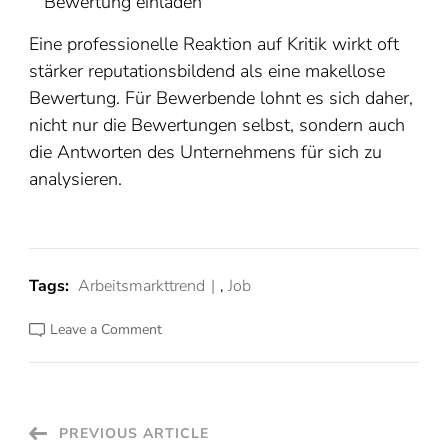
Bewertung einladen
Eine professionelle Reaktion auf Kritik wirkt oft
stärker reputationsbildend als eine makellose
Bewertung. Für Bewerbende lohnt es sich daher,
nicht nur die Bewertungen selbst, sondern auch
die Antworten des Unternehmens für sich zu
analysieren.
Tags:
Arbeitsmarkttrend
,
Job
on
Leave a Comment
Arbeitgeberbewertungsportale
in
Deutschland:
Orientierung
im
Bewertungsdschungel
Post
PREVIOUS ARTICLE