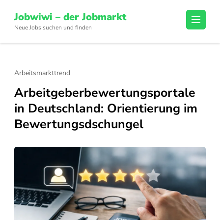
Skip
Jobwiwi – der Jobmarkt
to
Neue Jobs suchen und finden
content
(Press
Enter)
Arbeitsmarkttrend
Arbeitgeberbewertungsportale
in Deutschland: Orientierung im
Bewertungsdschungel