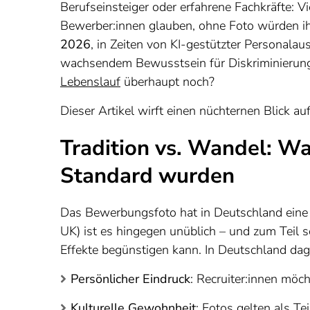
Berufseinsteiger oder erfahrene Fachkräfte: Vi
Bewerber:innen glauben, ohne Foto würden ih
2026
, in Zeiten von KI-gestützter Personal
wachsendem Bewusstsein für Diskriminierung,
Lebenslauf
überhaupt noch?
Dieser Artikel wirft einen nüchternen Blick au
Tradition vs. Wandel: W
Standard wurden
Das Bewerbungsfoto hat in Deutschland eine l
UK) ist es hingegen unüblich – und zum Teil s
Effekte begünstigen kann. In Deutschland dag
Persönlicher Eindruck
: Recruiter:innen möc
Kulturelle Gewohnheit
: Fotos gelten als Te