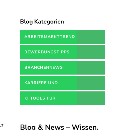
Blog Kategorien
ARBEITSMARKTTREND
BEWERBUNGSTIPPS
BRANCHENNEWS
e
KARRIERE UND
e
WEITERBILDUNGEN
KI TOOLS FÜR
BEWERBUNGEN
en
Blog & News – Wissen,