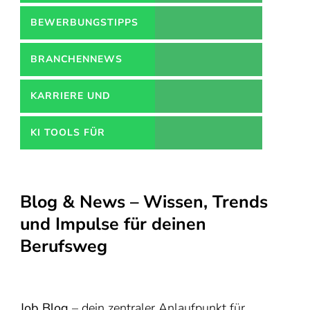
BEWERBUNGSTIPPS
BRANCHENNEWS
KARRIERE UND
WEITERBILDUNGEN
KI TOOLS FÜR
BEWERBUNGEN
Blog & News – Wissen, Trends
und Impulse für deinen
Berufsweg
Job Blog
– dein zentraler Anlaufpunkt für