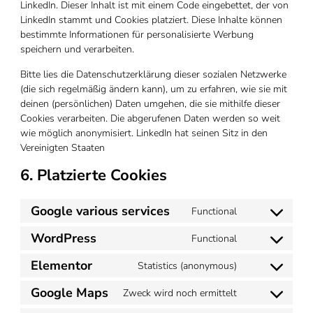
LinkedIn. Dieser Inhalt ist mit einem Code eingebettet, der von
LinkedIn stammt und Cookies platziert. Diese Inhalte können
bestimmte Informationen für personalisierte Werbung
speichern und verarbeiten.
Bitte lies die Datenschutzerklärung dieser sozialen Netzwerke
(die sich regelmäßig ändern kann), um zu erfahren, wie sie mit
deinen (persönlichen) Daten umgehen, die sie mithilfe dieser
Cookies verarbeiten. Die abgerufenen Daten werden so weit
wie möglich anonymisiert. LinkedIn hat seinen Sitz in den
Vereinigten Staaten
6. Platzierte Cookies
Google various services
Functional
Consent
to
WordPress
Functional
Consent
service
to
google-
Elementor
Statistics (anonymous)
Consent
service
various-
to
wordpress
Google Maps
services
Zweck wird noch ermittelt
Consent
service