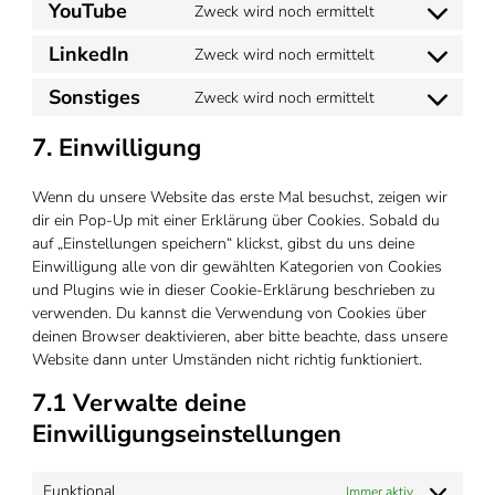
to
elementor
YouTube
Zweck wird noch ermittelt
Consent
service
to
google-
LinkedIn
Zweck wird noch ermittelt
Consent
service
maps
to
youtube
Sonstiges
Zweck wird noch ermittelt
Consent
service
to
linkedin
7. Einwilligung
service
sonstiges
Wenn du unsere Website das erste Mal besuchst, zeigen wir
dir ein Pop-Up mit einer Erklärung über Cookies. Sobald du
auf „Einstellungen speichern“ klickst, gibst du uns deine
Einwilligung alle von dir gewählten Kategorien von Cookies
und Plugins wie in dieser Cookie-Erklärung beschrieben zu
verwenden. Du kannst die Verwendung von Cookies über
deinen Browser deaktivieren, aber bitte beachte, dass unsere
Website dann unter Umständen nicht richtig funktioniert.
7.1 Verwalte deine
Einwilligungseinstellungen
Funktional
Immer aktiv