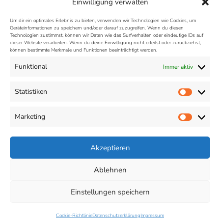
New Work
Stellenbeschreibung
Tool
Einwilligung verwalten
Vorstellungsgespräch
Weiterbildung
Um dir ein optimales Erlebnis zu bieten, verwenden wir Technologien wie Cookies, um
Geräteinformationen zu speichern und/oder darauf zuzugreifen. Wenn du diesen
Technologien zustimmst, können wir Daten wie das Surfverhalten oder eindeutige IDs auf
dieser Website verarbeiten. Wenn du deine Einwilligung nicht erteilst oder zurückziehst,
können bestimmte Merkmale und Funktionen beeinträchtigt werden.
Jobwiwi - der Jobmarkt
Funktional
Immer aktiv
Impressum
Statistiken
Statist
Datenschutz
Marketing
Market
Cookie-Richtlinie (EU)
Akzeptieren
Ablehnen
Datenschutz
Einstellungen speichern
© Copyright 2026 Jobwiwi - der Jobmarkt. All Rights
Reserved.
JobScout | Developed By
Rara Theme
.
Powered by
WordPress
.
Cookie-Richtlinie
Datenschutzerklärung
Impressum