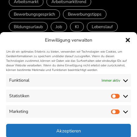
Arbeitsmarkt
Arbeitsmarkttrend
Bewerbungsgespräch
Bewerbungstipps
Bildungsurlaub
Job
KI
Lebenslauf
New Work
Stellenbeschreibung
Tool
Einwilligung verwalten
Vorstellungsgespräch
Weiterbildung
Um dir ein optimales Erlebnis zu bieten, verwenden wir Technologien wie Cookies, um
Geräteinformationen zu speichern und/oder darauf zuzugreifen. Wenn du diesen
Technologien zustimmst, können wir Daten wie das Surfverhalten oder eindeutige IDs auf
dieser Website verarbeiten. Wenn du deine Einwilligung nicht erteilst oder zurückziehst,
können bestimmte Merkmale und Funktionen beeinträchtigt werden.
Jobwiwi - der Jobmarkt
Funktional
Immer aktiv
Impressum
Statistiken
Statist
Datenschutz
Marketing
Market
Cookie-Richtlinie (EU)
Akzeptieren