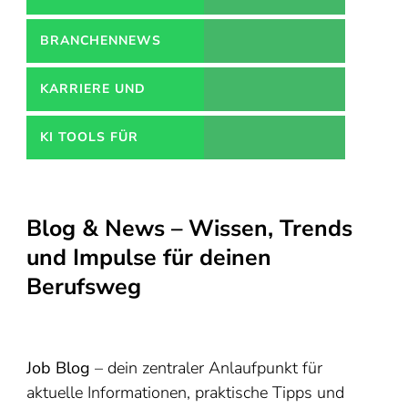
BRANCHENNEWS
KARRIERE UND
WEITERBILDUNGEN
KI TOOLS FÜR
BEWERBUNGEN
Blog & News – Wissen, Trends
und Impulse für deinen
Berufsweg
Job Blog
– dein zentraler Anlaufpunkt für
aktuelle Informationen, praktische Tipps und